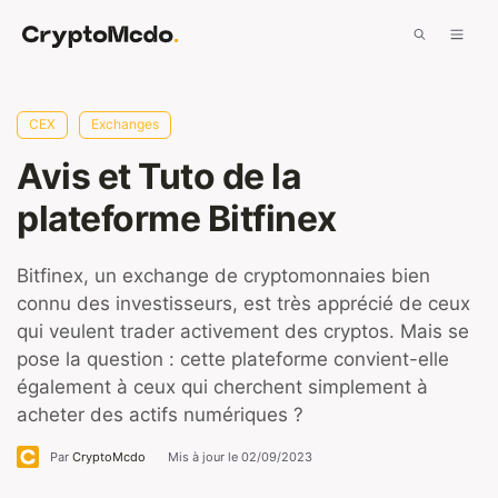
Aller
Men
au
contenu
CEX
Exchanges
Avis et Tuto de la
plateforme Bitfinex
Bitfinex, un exchange de cryptomonnaies bien
connu des investisseurs, est très apprécié de ceux
qui veulent trader activement des cryptos. Mais se
pose la question : cette plateforme convient-elle
également à ceux qui cherchent simplement à
acheter des actifs numériques ?
Par
CryptoMcdo
Mis à jour le
02/09/2023