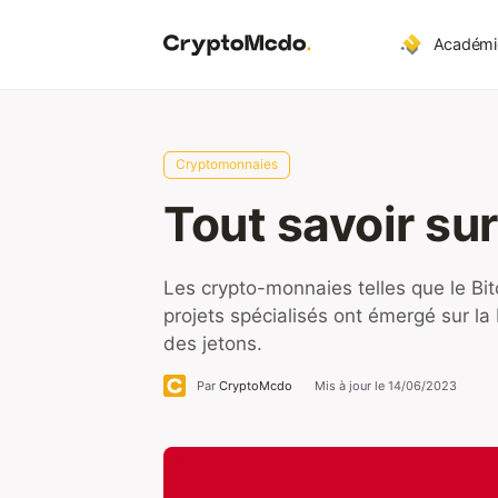
Aller
au
Académi
contenu
Cryptomonnaies
Tout savoir sur
Les crypto-monnaies telles que le Bi
projets spécialisés ont émergé sur la 
des jetons.
Par
CryptoMcdo
Mis à jour le
14/06/2023