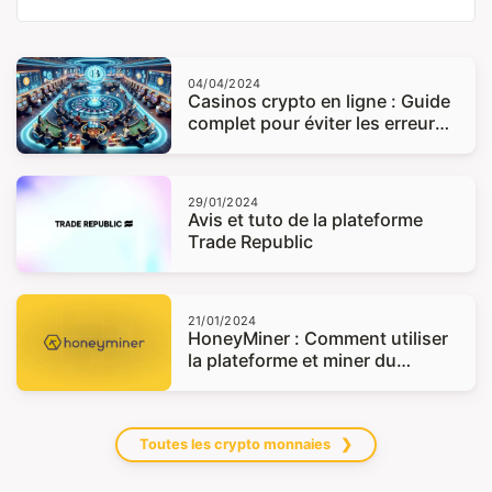
04/04/2024
Casinos crypto en ligne : Guide
complet pour éviter les erreurs
courantes
29/01/2024
Avis et tuto de la plateforme
Trade Republic
21/01/2024
HoneyMiner : Comment utiliser
la plateforme et miner du
Bitcoin
Toutes les crypto monnaies ❯