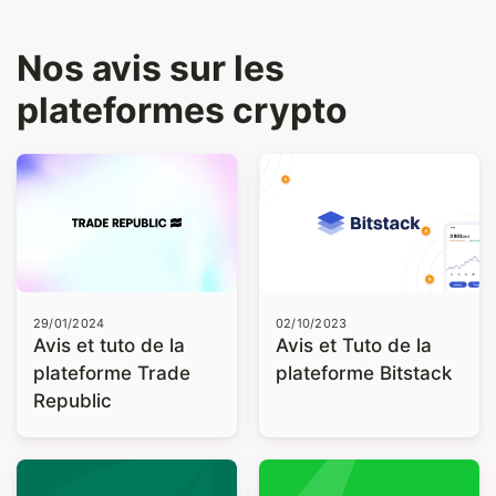
Nos avis sur les
plateformes crypto
29/01/2024
02/10/2023
Avis et tuto de la
Avis et Tuto de la
plateforme Trade
plateforme Bitstack
Republic