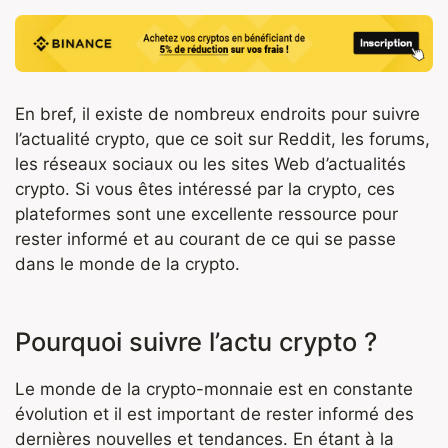
En bref, il existe de nombreux endroits pour suivre
l’actualité crypto, que ce soit sur Reddit, les forums,
les réseaux sociaux ou les sites Web d’actualités
crypto. Si vous êtes intéressé par la crypto, ces
plateformes sont une excellente ressource pour
rester informé et au courant de ce qui se passe
dans le monde de la crypto.
Pourquoi suivre l’actu crypto ?
Le monde de la crypto-monnaie est en constante
évolution et il est important de rester informé des
dernières nouvelles et tendances. En étant à la