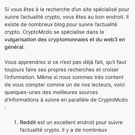
Si vous êtes à la recherche d’un site spécialisé pour
suivre l’actualité crypto, vous êtes au bon endroit. Il
existe de nombreux blog pour suivre l’actualité
crypto. CryptoMcdo se spécialise dans la
vulgarisation des cryptomonnaies et du web3 en
général.
Vous apprendrez si ce n’est pas déjà fait, qu’il faut
toujours faire ses propres recherches et croiser
l’information. Même si nous sommes très content
de vous compter comme un de nos lecteurs, voici
quelques-unes des meilleures sources
d’informations à suivre en parallèle de CryptoMcdo
:
Reddit
est un excellent endroit pour suivre
l’actualité crypto. Il y a de nombreux