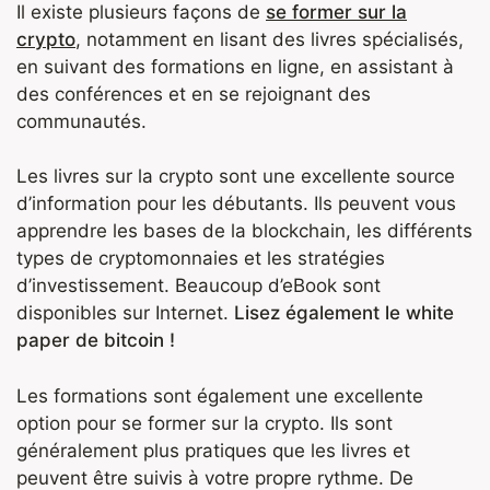
Il existe plusieurs façons de
se former sur la
crypto
, notamment en lisant des livres spécialisés,
en suivant des formations en ligne, en assistant à
des conférences et en se rejoignant des
communautés.
Les livres sur la crypto sont une excellente source
d’information pour les débutants. Ils peuvent vous
apprendre les bases de la blockchain, les différents
types de cryptomonnaies et les stratégies
d’investissement. Beaucoup d’eBook sont
disponibles sur Internet.
Lisez également le white
paper de bitcoin !
Les formations sont également une excellente
option pour se former sur la crypto. Ils sont
généralement plus pratiques que les livres et
peuvent être suivis à votre propre rythme. De