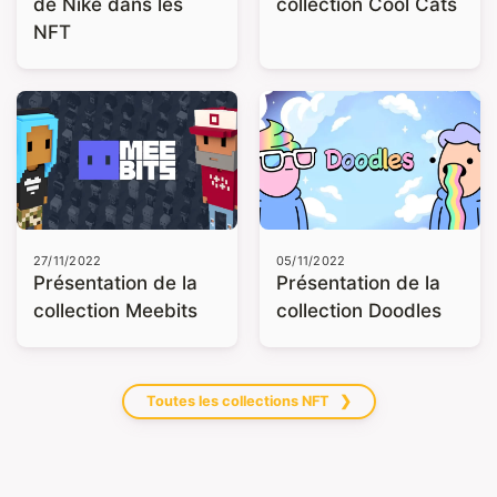
de Nike dans les
collection Cool Cats
NFT
27/11/2022
05/11/2022
Présentation de la
Présentation de la
collection Meebits
collection Doodles
Toutes les collections NFT ❯