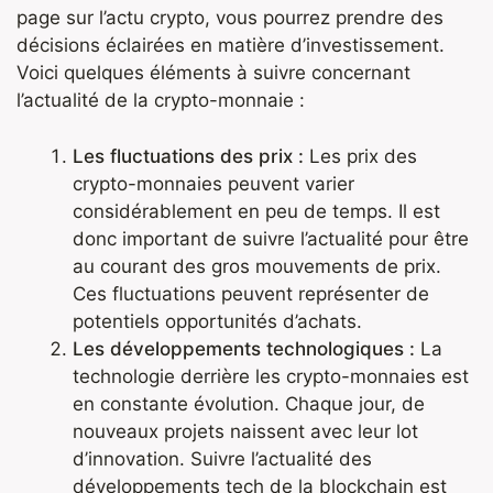
page sur l’actu crypto, vous pourrez prendre des
décisions éclairées en matière d’investissement.
Voici quelques éléments à suivre concernant
l’actualité de la crypto-monnaie :
Les fluctuations des prix :
Les prix des
crypto-monnaies peuvent varier
considérablement en peu de temps. Il est
donc important de suivre l’actualité pour être
au courant des gros mouvements de prix.
Ces fluctuations peuvent représenter de
potentiels opportunités d’achats.
Les développements technologiques :
La
technologie derrière les crypto-monnaies est
en constante évolution. Chaque jour, de
nouveaux projets naissent avec leur lot
d’innovation. Suivre l’actualité des
développements tech de la blockchain est