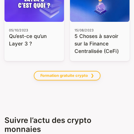
05/10/2023
15/08/2023
Qu’est-ce qu’un
5 Choses à savoir
Layer 3 ?
sur la Finance
Centralisée (CeFi)
Formation gratuite crypto ❯
Suivre l’actu des crypto
monnaies