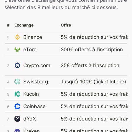
plateforme d’échange qui vous convient parmi notre
sélection des 8 meilleurs du marché ci dessous.
Exchange
Offre
#
Binance
5% de réduction sur vos frais 
1
eToro
200€ offerts à l’inscription
2
Crypto.com
25€ offerts à l’inscription
3
Swissborg
Jusqu’à 100€ (ticket loterie)
4
Kucoin
5% de réduction sur vos frais 
5
Coinbase
5% de réduction sur vos frais 
6
dYdX
5% de réduction sur vos frais 
7
Kraken
5% de réduction sur vos frais 
8