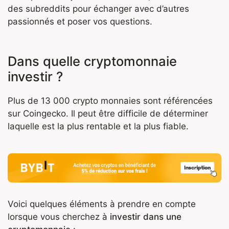
des subreddits pour échanger avec d’autres
passionnés et poser vos questions.
Dans quelle cryptomonnaie
investir ?
Plus de 13 000 crypto monnaies sont référencées
sur Coingecko. Il peut être difficile de déterminer
laquelle est la plus rentable et la plus fiable.
Voici quelques éléments à prendre en compte
lorsque vous cherchez à
investir dans une