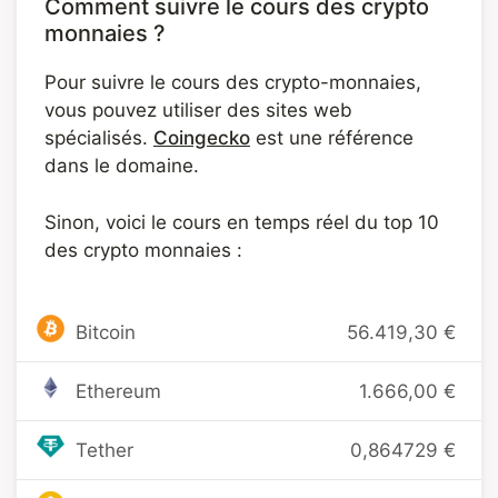
Comment suivre le cours des crypto
monnaies ?
Pour suivre le cours des crypto-monnaies,
vous pouvez utiliser des sites web
spécialisés.
Coingecko
est une référence
dans le domaine.
Sinon, voici le cours en temps réel du top 10
des crypto monnaies :
Bitcoin
56.419,30
€
Ethereum
1.666,00
€
Tether
0,864729
€