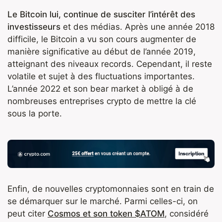
Le Bitcoin lui, continue de susciter l’intérêt des
investisseurs
et des médias. Après une année 2018
difficile, le Bitcoin a vu son cours augmenter de
manière significative au début de l’année 2019,
atteignant des niveaux records. Cependant, il reste
volatile et sujet à des fluctuations importantes.
L’année 2022 et son bear market à obligé à de
nombreuses entreprises crypto de mettre la clé
sous la porte.
Enfin, de nouvelles cryptomonnaies sont en train de
se démarquer sur le marché. Parmi celles-ci, on
peut citer
Cosmos et son token $ATOM
, considéré