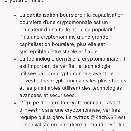
cryptomonnaie
:
La capitalisation boursière :
la capitalisation
boursière d’une cryptomonnaie est un
indicateur de sa taille et de sa popularité.
Plus une cryptomonnaie a une grande
capitalisation boursière, plus elle est
susceptible d’être stable et fiable.
La technologie derrière la cryptomonnaie :
il
est important de vérifier la technologie
utilisée par une cryptomonnaie avant de
l’investir. Les cryptomonnaies les plus stables
et les plus fiables utilisent des technologies
avancées et sécurisées.
L’équipe derrière la cryptomonnaie :
avant
d’investir dans une cryptomonnaie, vérifiez
l’équipe qui la gère. Le twittos
@ZachXBT
est
le spécialiste en la matière de fraude. Vérifier