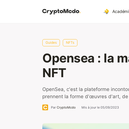
Aller
au
Académi
contenu
Guides
NFTs
Opensea : la m
NFT
OpenSea, c'est la plateforme inconto
prennent la forme d'œuvres d'art, de
Par
CryptoMcdo
Mis à jour le
05/09/2023