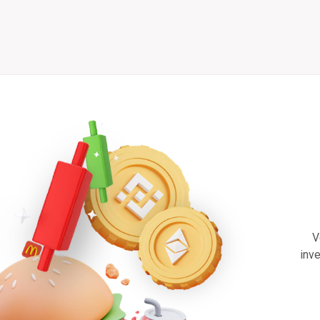
V
inv