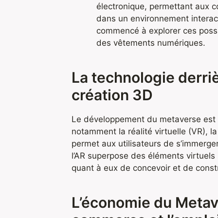
électronique, permettant aux 
dans un environnement intera
commencé à explorer ces possib
des vêtements numériques.
La technologie derriè
création 3D
Le développement du metaverse est r
notamment la réalité virtuelle (VR), 
permet aux utilisateurs de s’immerg
l’AR superpose des éléments virtuels 
quant à eux de concevoir et de const
L’économie du Metav