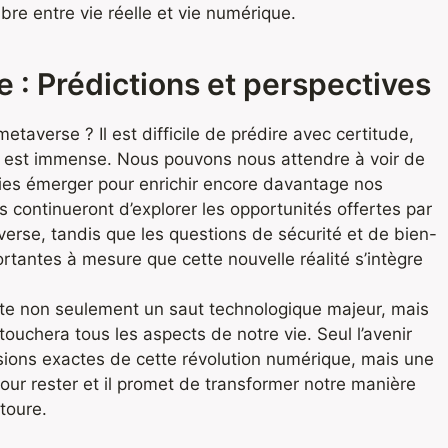
bre entre vie réelle et vie numérique.
e : Prédictions et perspectives
etaverse ? Il est difficile de prédire avec certitude,
el est immense. Nous pouvons nous attendre à voir de
ies émerger pour enrichir encore davantage nos
s continueront d’explorer les opportunités offertes par
erse, tandis que les questions de sécurité et de bien-
rtantes à mesure que cette nouvelle réalité s’intègre
nte non seulement un saut technologique majeur, mais
touchera tous les aspects de notre vie. Seul l’avenir
ssions exactes de cette révolution numérique, mais une
pour rester et il promet de transformer notre manière
toure.