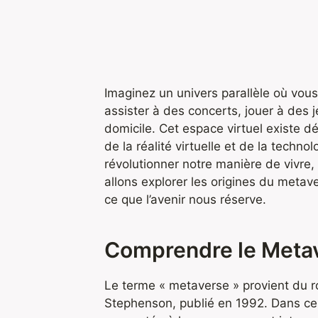
Imaginez un univers parallèle où vou
assister à des concerts, jouer à des j
domicile. Cet espace virtuel existe déj
de la réalité virtuelle et de la techn
révolutionner notre manière de vivre, 
allons explorer les origines du metav
ce que l’avenir nous réserve.
Comprendre le Metave
Le terme « metaverse » provient du 
Stephenson, publié en 1992. Dans ce 