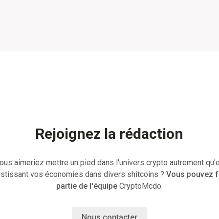
Rejoignez la rédaction
ous aimeriez mettre un pied dans l'univers crypto autrement qu'
estissant vos économies dans divers shitcoins ?
Vous pouvez f
partie de l'équipe
CryptoMcdo.
Nous contacter