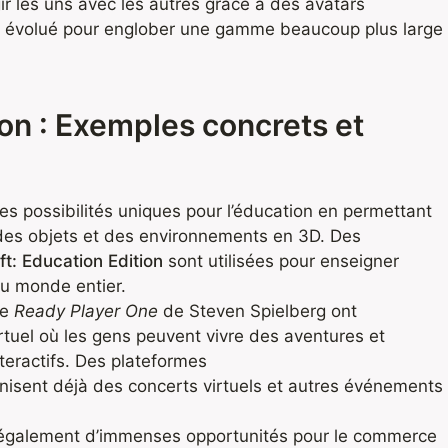
r les uns avec les autres grâce à des avatars
 a évolué pour englober une gamme beaucoup plus large
on : Exemples concrets et
s possibilités uniques pour l’éducation en permettant
 des objets et des environnements en 3D. Des
t: Education Edition
sont utilisées pour enseigner
du monde entier.
me
Ready Player One
de Steven Spielberg ont
rtuel où les gens peuvent vivre des aventures et
teractifs. Des plateformes
isent déjà des concerts virtuels et autres événements
galement d’immenses opportunités pour le commerce