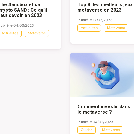
The Sandbox et sa
Top 8 des meilleurs jeux
crypto SAND : Ce qu’il
metaverse en 2023
faut savoir en 2023
Publié le
17/05/2023
ublié le
04/06/2023
Actualités
Metaverse
Actualités
Metaverse
Comment investir dans
le metaverse ?
Publié le
04/02/2023
Guides
Metaverse