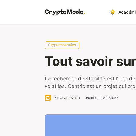
Aller
au
Académi
contenu
Cryptomonnaies
Tout savoir su
La recherche de stabilité est l'une 
volatiles. Centric est un projet qui p
Par
CryptoMcdo
Publié le
13/12/2023