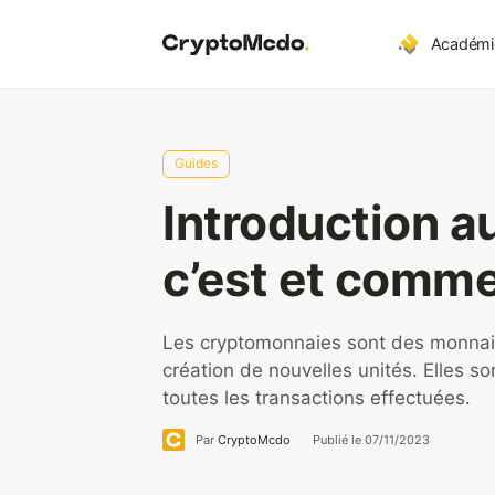
Aller
au
Académi
contenu
Guides
Introduction a
c’est et comm
Les cryptomonnaies sont des monnaies 
création de nouvelles unités. Elles so
toutes les transactions effectuées.
Par
CryptoMcdo
Publié le
07/11/2023