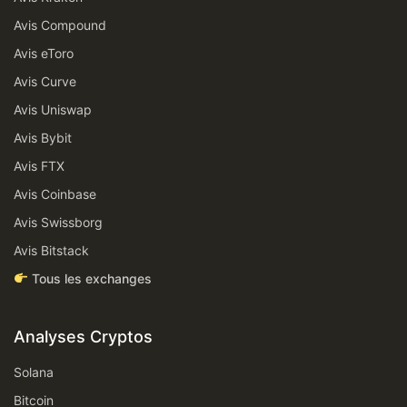
Avis Compound
Avis eToro
Avis Curve
Avis Uniswap
Avis Bybit
Avis FTX
Avis Coinbase
Avis Swissborg
Avis Bitstack
Tous les exchanges
Analyses Cryptos
Solana
Bitcoin