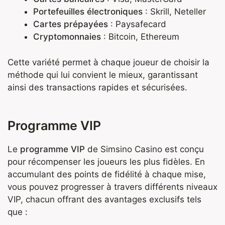
Portefeuilles électroniques
: Skrill, Neteller
Cartes prépayées
: Paysafecard
Cryptomonnaies
: Bitcoin, Ethereum
Cette variété permet à chaque joueur de choisir la
méthode qui lui convient le mieux, garantissant
ainsi des transactions rapides et sécurisées.
Programme VIP
Le
programme VIP
de Simsino Casino est conçu
pour récompenser les joueurs les plus fidèles. En
accumulant des points de fidélité à chaque mise,
vous pouvez progresser à travers différents niveaux
VIP, chacun offrant des avantages exclusifs tels
que :