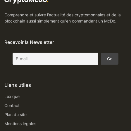
Comprendre et suivre l'actualité des cryptomonnaies et de la
blockchain aussi simplement qu'en commandant un McDo.
Recevoir la Newsletter
Liens utiles
Lexique
Contact
Plan du site
Mentions légales