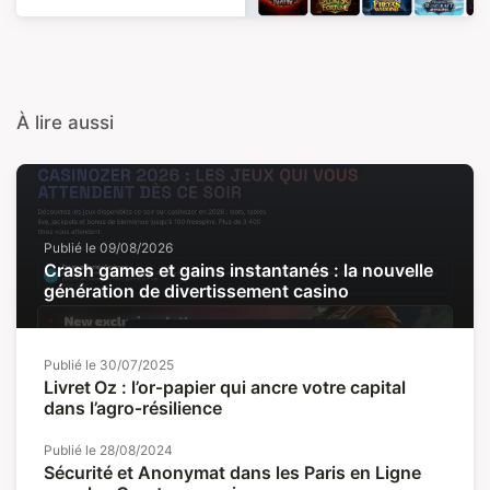
À lire aussi
Publié le
09/08/2026
Crash games et gains instantanés : la nouvelle
génération de divertissement casino
Publié le
30/07/2025
Livret Oz : l’or‑papier qui ancre votre capital
dans l’agro‑résilience
Publié le
28/08/2024
Sécurité et Anonymat dans les Paris en Ligne