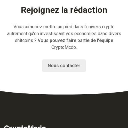
Rejoignez la rédaction
Vous aimeriez mettre un pied dans l'univers crypto
autrement qu'en investissant vos économies dans divers
shitcoins ?
Vous pouvez faire partie de l'équipe
CryptoMcdo.
Nous contacter