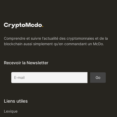
Comprendre et suivre l'actualité des cryptomonnaies et de la
blockchain aussi simplement qu'en commandant un McDo.
Recevoir la Newsletter
Liens utiles
Lexique