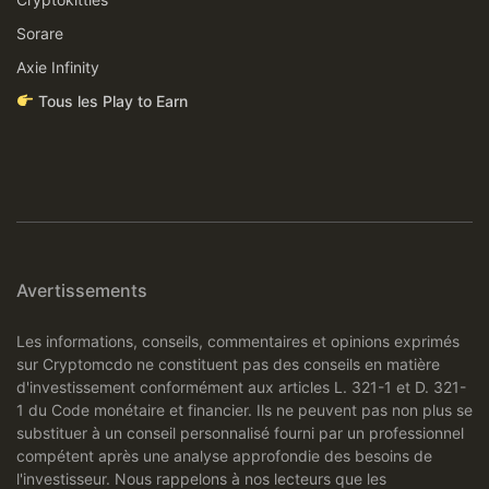
Sorare
Axie Infinity
Tous les Play to Earn
Avertissements
Les informations, conseils, commentaires et opinions exprimés
sur Cryptomcdo ne constituent pas des conseils en matière
d'investissement conformément aux articles L. 321-1 et D. 321-
1 du Code monétaire et financier. Ils ne peuvent pas non plus se
substituer à un conseil personnalisé fourni par un professionnel
compétent après une analyse approfondie des besoins de
l'investisseur. Nous rappelons à nos lecteurs que les