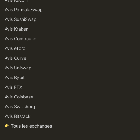
Avis Pancakeswap
Avis SushiSwap
Avis Kraken
Avis Compound
Avis eToro
Avis Curve
Avis Uniswap
Avis Bybit
Avis FTX
Avis Coinbase
Avis Swissborg
Avis Bitstack
Tous les exchanges