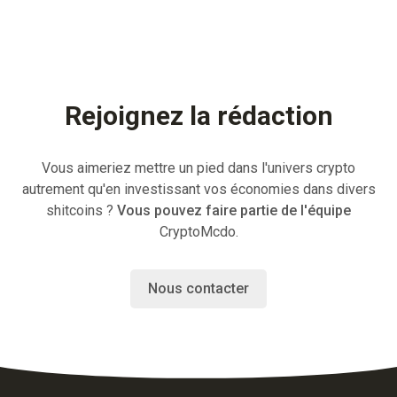
Rejoignez la rédaction
Vous aimeriez mettre un pied dans l'univers crypto
autrement qu'en investissant vos économies dans divers
shitcoins ?
Vous pouvez faire partie de l'équipe
CryptoMcdo.
Nous contacter