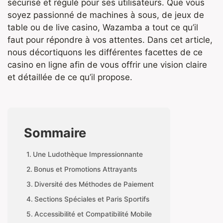
sécurisé et régulé pour ses utilisateurs. Que vous
soyez passionné de machines à sous, de jeux de
table ou de live casino, Wazamba a tout ce qu’il
faut pour répondre à vos attentes. Dans cet article,
nous décortiquons les différentes facettes de ce
casino en ligne afin de vous offrir une vision claire
et détaillée de ce qu’il propose.
Sommaire
Une Ludothèque Impressionnante
Bonus et Promotions Attrayants
Diversité des Méthodes de Paiement
Sections Spéciales et Paris Sportifs
Accessibilité et Compatibilité Mobile