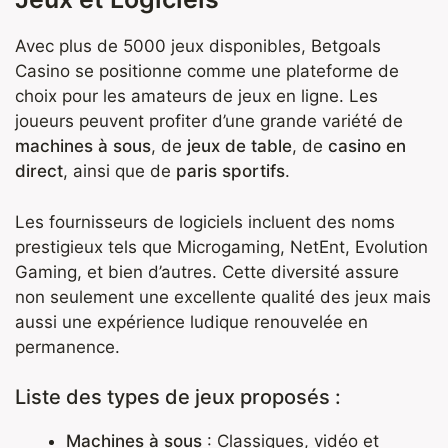
Avec plus de 5000 jeux disponibles, Betgoals
Casino se positionne comme une plateforme de
choix pour les amateurs de jeux en ligne. Les
joueurs peuvent profiter d’une grande variété de
machines à sous
, de
jeux de table
, de
casino en
direct
, ainsi que de
paris sportifs
.
Les fournisseurs de logiciels incluent des noms
prestigieux tels que Microgaming, NetEnt, Evolution
Gaming, et bien d’autres. Cette diversité assure
non seulement une excellente qualité des jeux mais
aussi une expérience ludique renouvelée en
permanence.
Liste des types de jeux proposés :
Machines à sous
: Classiques, vidéo et