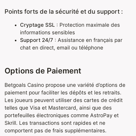
Points forts de la sécurité et du support :
Cryptage SSL
: Protection maximale des
informations sensibles
Support 24/7
: Assistance en français par
chat en direct, email ou téléphone
Options de Paiement
Betgoals Casino propose une variété d’options de
paiement pour faciliter les dépôts et les retraits.
Les joueurs peuvent utiliser des cartes de crédit
telles que Visa et Mastercard, ainsi que des
portefeuilles électroniques comme AstroPay et
Skrill. Les transactions sont rapides et ne
comportent pas de frais supplémentaires.