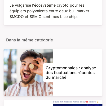
Je vulgarise l'écosystème crypto pour les
équipiers polyvalents entre deux bull market.
$MCDO et $SMIC sont mes blue chip.
Dans la même catégorie
Cryptomonnaies : analyse
des fluctuations récentes
du marché