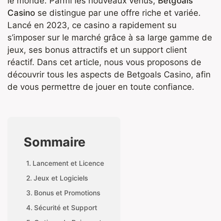
le monde. Parmi les nouveaux venus,
Betgoals
Casino
se distingue par une offre riche et variée.
Lancé en 2023, ce casino a rapidement su
s’imposer sur le marché grâce à sa large gamme de
jeux, ses bonus attractifs et un support client
réactif. Dans cet article, nous vous proposons de
découvrir tous les aspects de Betgoals Casino, afin
de vous permettre de jouer en toute confiance.
Sommaire
Lancement et Licence
Jeux et Logiciels
Bonus et Promotions
Sécurité et Support