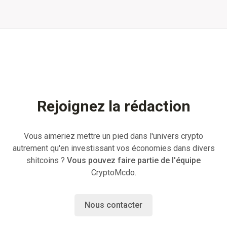
Rejoignez la rédaction
Vous aimeriez mettre un pied dans l'univers crypto
autrement qu'en investissant vos économies dans divers
shitcoins ?
Vous pouvez faire partie de l'équipe
CryptoMcdo.
Nous contacter