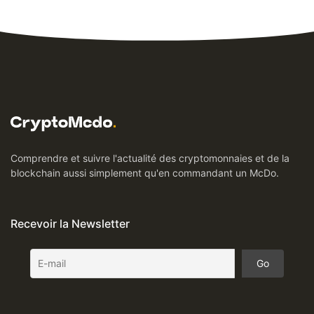
Comprendre et suivre l'actualité des cryptomonnaies et de la
blockchain aussi simplement qu'en commandant un McDo.
Recevoir la Newsletter