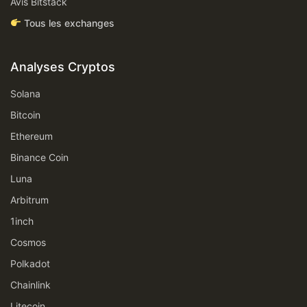
Avis Bitstack
Tous les exchanges
Analyses Cryptos
Solana
Bitcoin
Ethereum
Binance Coin
Luna
Arbitrum
1inch
Cosmos
Polkadot
Chainlink
Litecoin