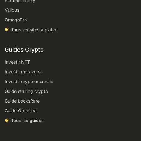
Futures Infinity
Validus
OmegaPro
Tous les sites à éviter
Guides Crypto
Investir NFT
Investir metaverse
Investir crypto monnaie
Guide staking crypto
Guide LooksRare
Guide Opensea
Tous les guides