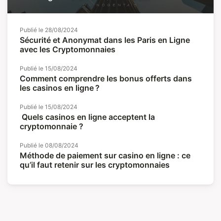
Publié le
28/08/2024
Sécurité et Anonymat dans les Paris en Ligne
avec les Cryptomonnaies
Publié le
15/08/2024
Comment comprendre les bonus offerts dans
les casinos en ligne ?
Publié le
15/08/2024
Quels casinos en ligne acceptent la
cryptomonnaie ?
Publié le
08/08/2024
Méthode de paiement sur casino en ligne : ce
qu’il faut retenir sur les cryptomonnaies