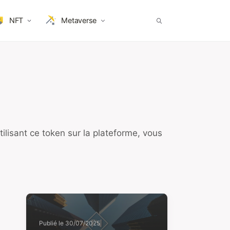
NFT
Metaverse
lisant ce token sur la plateforme, vous
Publié le
30/07/2025