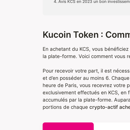
Avis KCS en 2023 un bon investissem
Kucoin Token : Comm
En achetant du KCS, vous bénéficiez 
la plate-forme. Voici comment vous r
Pour recevoir votre part, il est néce
et d’en posséder au moins 6. Chaque 
heure de Paris, vous recevrez votre 
exclusivement effectués en KCS, en f
accumulés par la plate-forme. Auparav
portions de chaque
crypto-actif ach