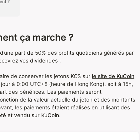
ent ?
ent ça marche ?
d’une part de 50% des profits quotidiens générés par
ecevrez vos dividendes :
ssaire de conserver les jetons KCS sur
le site de KuCoin
jour à 0:00 UTC+8 (heure de Hong Kong), soit à 15h,
part des bénéfices. Les paiements seront
onction de la valeur actuelle du jeton et des montants
ant, les paiements étaient réalisés en utilisant des
eté et vendu sur KuCoin
.