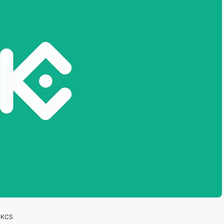
r KCS